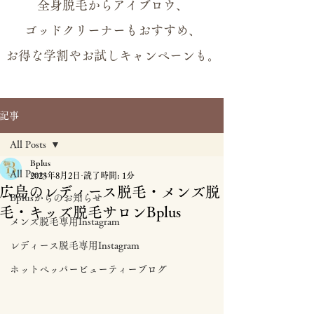
全身脱毛からアイブロウ、
ゴッドクリーナーもおすすめ、
お得な学割やお試しキャンペーンも。
記事
All Posts
Bplus
All Posts
2023年8月2日
読了時間: 1分
広島のレディース脱毛・メンズ脱
Bplusからのお知らせ
毛・キッズ脱毛サロンBplus
メンズ脱毛専用Instagram
レディース脱毛専用Instagram
ホットペッパービューティーブログ