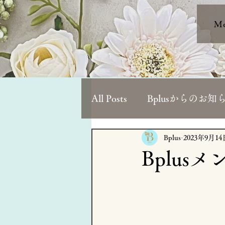
M
All Posts
Bplusからのお知
ホットペッパービューテ
Bplus
2023年9月14
Bplusメ