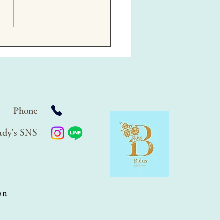
lusメンズ脱毛専用
agram
Phone
ady's SNS
on