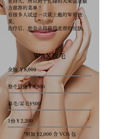
更持久，所以对于忙碌的人来说是极
力推荐的菜单！
有很多人试过一次就上瘾的W的效
果。
治疗后，您会立即获得光滑的皮肤。
WAX脱毛
全脸 ￥8,000
整个后颈￥6
,500
鼻毛/耳毛¥5
00
1份￥2,200
*附加 ¥2,000 含 VOS 包