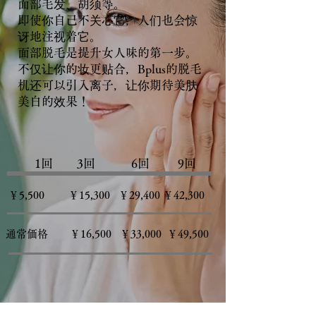
面部毛发、胡须等。
即使你自己不关心它，人们也会惊
讶地注视着它。
面部脱毛是提升女人味的第一步。
不仅让你的妆更贴合，Bplus的脱毛
机还可以引入离子，让你期待美肤
美白的效果！
​ 1回 3回 6回 9回
￥5,500 ￥15,300 ￥29,400 ￥42,300
通常価格 ￥16,500 ￥33,000 ￥49,500