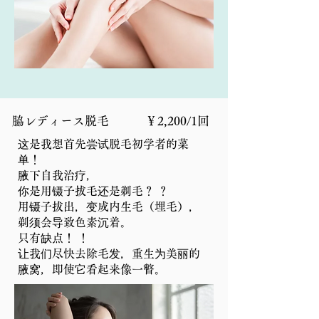
脇レディース脱毛 ￥2,200/1回
这是我想首先尝试脱毛初学者的菜
单！
腋下自我治疗，
你是用镊子拔毛还是剃毛？ ？
用镊子拔出，变成内生毛（埋毛），
剃须会导致色素沉着。
只有缺点！ ！
让我们尽快去除毛发，重生为美丽的
腋窝，即使它看起来像一瞥。