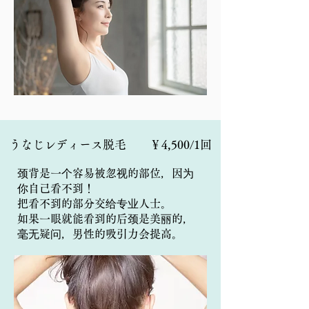
うなじレディース脱毛 ￥4,500/1回
颈背是一个容易被忽视的部位，因为
你自己看不到！
把看不到的部分交给专业人士。
如果一眼就能看到的后颈是美丽的，
毫无疑问，男性的吸引力会提高。