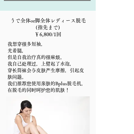
うで全体or脚全体レディース脱毛
(指先まで)
​￥6,800/1回
我想穿很多短袖，
光着腿，
但是自我治疗真的很麻烦。
我自己处理过，上臂起了水泡，
穿长筒袜会与皮肤产生摩擦，引起皮
肤问题。
我们推荐您使用亲肤的Bplus脱毛机，
在脱毛的同时呵护您的肌肤！