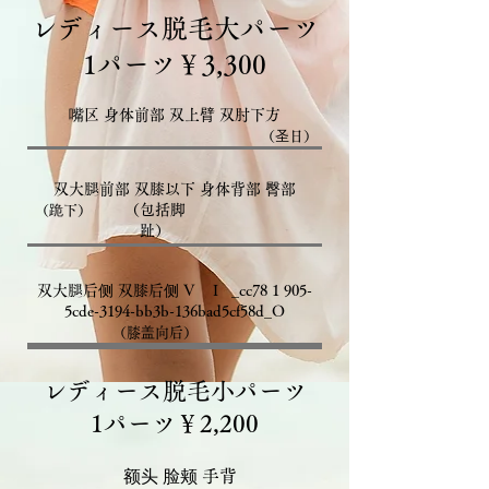
レディース脱毛大パーツ
​1パーツ￥3,300
嘴区 身体前部 双上臂 双肘下方
（圣日）
双大腿前部 双膝以下 身体背部 臀部
（包括脚
（跪下）
趾）
双大腿后侧 双膝后侧 V I _cc78 1 905-
5cde-3194-bb3b-136bad5cf58d_O
（膝盖向后）
レディース脱毛小パーツ
​1パーツ￥2,200
额头 脸颊 手背