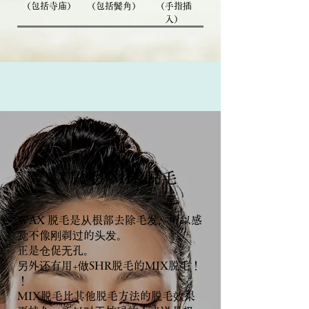
（包括寺庙）
（包括鬓角）
（手指插
入）
WAX脱毛/MIX脱毛
WAX 脱毛是从根部去除毛发，所以感
觉不像刚剃过的头发。
正是仓促无孔。
另外还有用+做SHR脱毛的MIX脱毛！
！
MIX脱毛比其他脱毛方法的脱毛效果