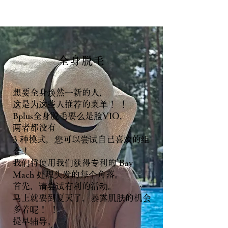
全身脱毛
想要全身焕然一新的人，
这是为这些人推荐的菜单！ ！
Bplus全身脱毛要么是脸VIO，
两者都没有
3 种模式，您可以尝试自己喜欢的组
合！
我们将使用我们获得专利的 Bay
Mach 处理头发的每个角落。
首先，请尝试有利的活动。
马上就要到夏天了，暴露肌肤的机会
多着呢！ ！
提早辅导。