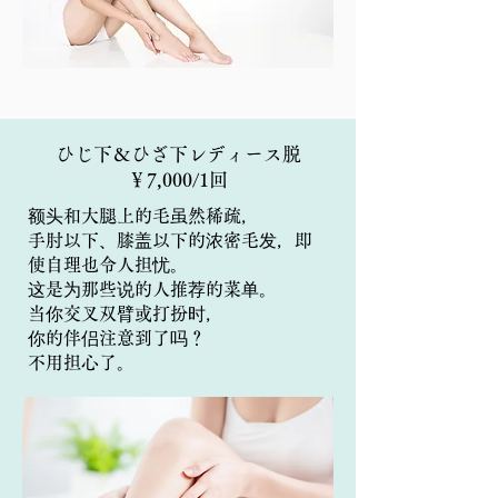
ひじ下＆ひざ下レディース脱
￥7,000/1回
额头和大腿上的毛虽然稀疏，
手肘以下、膝盖以下的浓密毛发，即
使自理也令人担忧。
这是为那些说的人推荐的菜单。
当你交叉双臂或打扮时，
你的伴侣注意到了吗？
不用担心了。