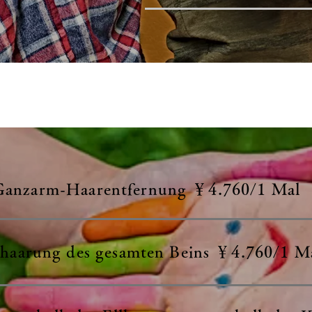
Ganzarm-Haarentfernung ￥4.760/1 Mal
haarung des gesamten Beins ￥4.760/1 M