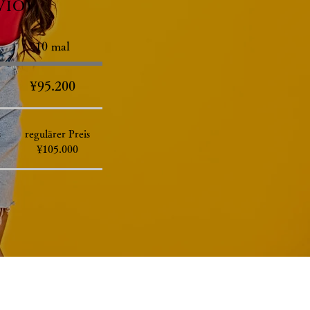
 VIO)
10 mal
¥95.200
s
regulärer Preis
¥105.000