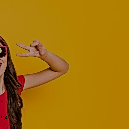
-
ung