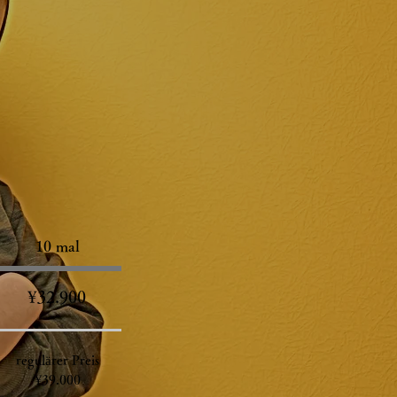
10 mal
¥32.900
regulärer Preis
¥39.000