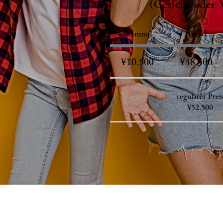
(Gesicht oder
Einmal
5 mal
​¥10.500
¥48.300
regulärer Prei
¥52.500