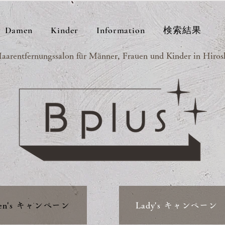
Damen
Kinder
Information
検索結果
arentfernungssalon für Männer, Frauen und Kinder in Hirosh
en's キャンペーン
Lady's キャンペーン