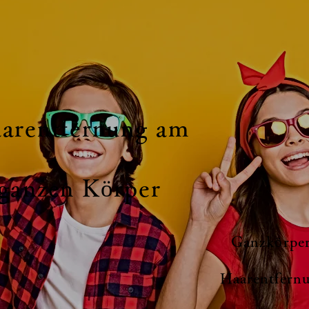
arentfernung am
ganzen Körper
Ganzkörper
Haarentfern