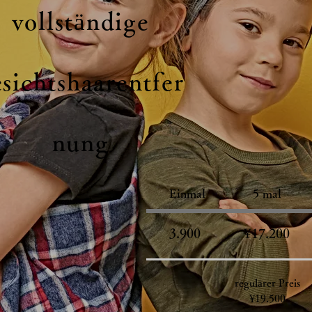
vollständige
sichtshaarentfer
nung
Einmal
5 mal
3.900
¥17.200
regulärer Preis
¥19.500