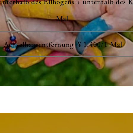
nterhalb des Ellbogens + unterhalb des 
Mal
Achselhaarentfernung ￥1.400/1 Mal