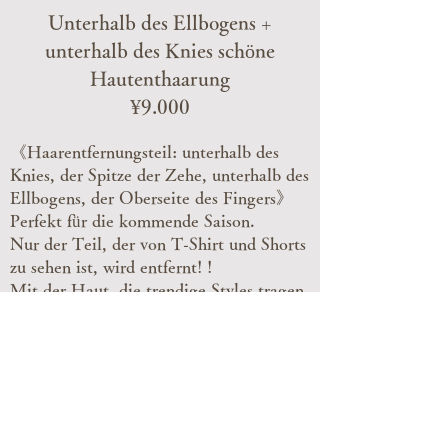
Unterhalb des Ellbogens +
unterhalb des Knies schöne
Hautenthaarung
¥9.000
《Haarentfernungsteil: unterhalb des
Knies, der Spitze der Zehe, unterhalb des
Ellbogens, der Oberseite des Fingers》
Perfekt für die kommende Saison.
Nur der Teil, der von T-Shirt und Shorts
zu sehen ist, wird entfernt! !
Mit der Haut, die trendige Styles tragen
kann, ohne sich um die Augen um Sie
herum sorgen zu müssen,
Für einen angenehmen Sommer ohne
unangenehme Gerüche und Verstopfung!
! !