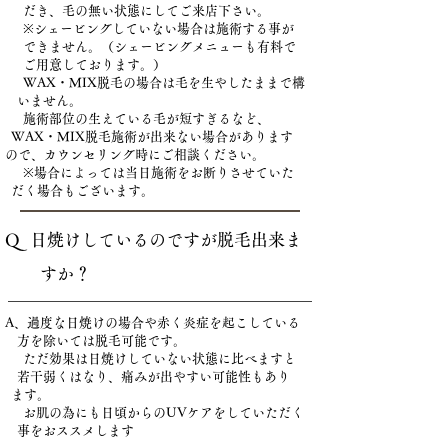
だき、毛の無い状態にしてご来店下さい。
※シェービングしていない場合は施術する事が
できません。（シェービングメニューも有料で
ご用意しております。）
WAX・MIX脱毛の場合は毛を生やしたままで構
いません。
施術部位の生えている毛が短すぎるなど、
WAX・MIX脱毛施術が出来ない場合があります
ので、カウンセリング時にご相談ください。
※場合によっては当日施術をお断りさせていた
だく場合もございます。
Q 日焼けしているのですが脱毛出来ま
すか？
A、過度な日焼けの場合や赤く炎症を起こしている
方を除いては脱毛可能です。
ただ効果は日焼けしていない状態に比べますと
若干弱くはなり、痛みが出やすい可能性もあり
ます。
お肌の為にも日頃からのUVケアをしていただく
事をおススメします