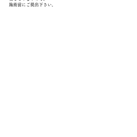
施術前にご提出下さい。
※同意書が必要な方はこちらからダウンロー
ドしてください。
未成年同意書.pdf
Q 生理中でも脱毛は可能ですか？
​ (レディース脱毛)
A、基本的には生理期間以外の施術をお勧めしてお
ります。
VIOやヒップライン以外のお手入れが可能です。
生理中にお肌が敏感になる方はお手入れを避け
て頂きますようお願い致します。